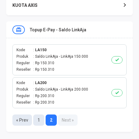
KUOTA AXIS
KUOTA XL
Topup E-Pay - Saldo LinkAja
KUOTA THREE
KUOTA SMARTFREN
Kode
LA150
Produk
Saldo LinkAja - LinkAja 150.000
Reguler
Rp 150.310
TELPON - SMS
Reseller
Rp 150.310
TOKEN PLN
Kode
LA200
Produk
Saldo LinkAja - LinkAja 200.000
OJEK ONLINE
Reguler
Rp 200.310
Reseller
Rp 200.310
PLN
« Prev
1
2
Next »
PDAM