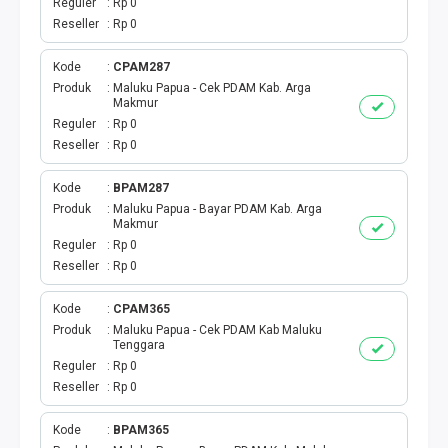
Reguler
Rp 0
Reseller
Rp 0
TV PRABAYAR
Kode
CPAM287
BEBAS NOMINAL
Produk
Maluku Papua - Cek PDAM Kab. Arga
Makmur
Reguler
Rp 0
MAXIM
Reseller
Rp 0
CETAKVOUCER
Kode
BPAM287
Produk
Maluku Papua - Bayar PDAM Kab. Arga
INDIHOME
Makmur
Reguler
Rp 0
Reseller
Rp 0
KUOTA BY.U
Kode
CPAM365
VOUCHER DIGITAL
Produk
Maluku Papua - Cek PDAM Kab Maluku
Tenggara
Reguler
Rp 0
INDRIVER
Reseller
Rp 0
TELEPON PASCABAYAR
Kode
BPAM365