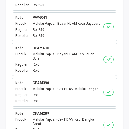
BPJS
Reseller
Rp -250
TELKOM
Kode
PAY6041
Produk
Maluku Papua - Bayar PDAM Kota Jayapura
TV KABEL
Reguler
Rp -250
Reseller
Rp -250
MULTI FINANCE
Kode
BPAM400
Produk
Maluku Papua - Bayar PDAM Kepulauan
VOC WIFI.ID
Sula
Reguler
Rp 0
TOPUP E-PAY
Reseller
Rp 0
ACT VOUCHER
Kode
CPAM390
Produk
Maluku Papua - Cek PDAM Maluku Tengah
Reguler
Rp 0
E-TOLL
Reseller
Rp 0
GAME ONLINE
Kode
CPAM289
Produk
Maluku Papua - Cek PDAM Kab. Bangka
Barat
GAS PGN