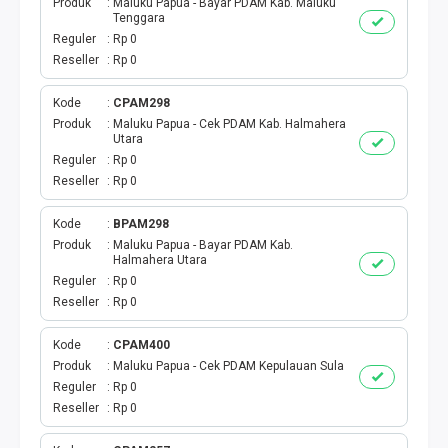
Produk
Maluku Papua - Bayar PDAM Kab. Maluku
INTERNET BULANAN
Tenggara
Reguler
Rp 0
Reseller
Rp 0
ACTINDOSAT
Kode
CPAM298
ACTTHREE
Produk
Maluku Papua - Cek PDAM Kab. Halmahera
Utara
PAJAK
Reguler
Rp 0
Reseller
Rp 0
AIR
Kode
BPAM298
Produk
Maluku Papua - Bayar PDAM Kab.
Halmahera Utara
Reguler
Rp 0
Reseller
Rp 0
Kode
CPAM400
Produk
Maluku Papua - Cek PDAM Kepulauan Sula
Reguler
Rp 0
Reseller
Rp 0