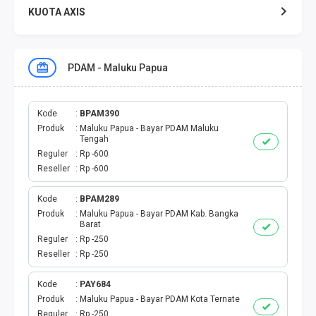
KUOTA AXIS
KUOTA XL
PDAM - Maluku Papua
KUOTA THREE
KUOTA SMARTFREN
Kode
BPAM390
Produk
Maluku Papua - Bayar PDAM Maluku
Tengah
TELPON - SMS
Reguler
Rp -600
Reseller
Rp -600
TOKEN PLN
Kode
BPAM289
Produk
Maluku Papua - Bayar PDAM Kab. Bangka
OJEK ONLINE
Barat
Reguler
Rp -250
PLN
Reseller
Rp -250
PDAM
Kode
PAY684
Produk
Maluku Papua - Bayar PDAM Kota Ternate
Reguler
Rp -250