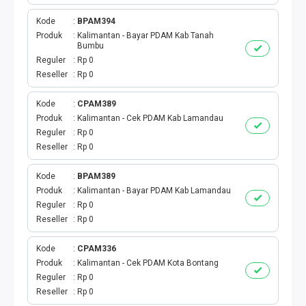
BPJS
Kode
BPAM394
TELKOM
Produk
Kalimantan - Bayar PDAM Kab Tanah
Bumbu
Reguler
Rp 0
TV KABEL
Reseller
Rp 0
MULTI FINANCE
Kode
CPAM389
Produk
Kalimantan - Cek PDAM Kab Lamandau
VOC WIFI.ID
Reguler
Rp 0
Reseller
Rp 0
TOPUP E-PAY
Kode
BPAM389
Produk
Kalimantan - Bayar PDAM Kab Lamandau
ACT VOUCHER
Reguler
Rp 0
Reseller
Rp 0
E-TOLL
Kode
CPAM336
GAME ONLINE
Produk
Kalimantan - Cek PDAM Kota Bontang
Reguler
Rp 0
Reseller
Rp 0
GAS PGN