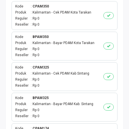
Kode
CPAM350
TV PRABAYAR
Produk
Kalimantan - Cek PDAM Kota Tarakan
Reguler
Rp 0
BEBAS NOMINAL
Reseller
Rp 0
MAXIM
Kode
BPAM350
Produk
Kalimantan - Bayar PDAM Kota Tarakan
Reguler
Rp 0
CETAKVOUCER
Reseller
Rp 0
INDIHOME
Kode
CPAM325
Produk
Kalimantan - Cek PDAM Kab Sintang
KUOTA BY.U
Reguler
Rp 0
Reseller
Rp 0
VOUCHER DIGITAL
Kode
BPAM325
Produk
Kalimantan - Bayar PDAM Kab. Sintang
INDRIVER
Reguler
Rp 0
Reseller
Rp 0
TELEPON PASCABAYAR
Kode
CPAM174