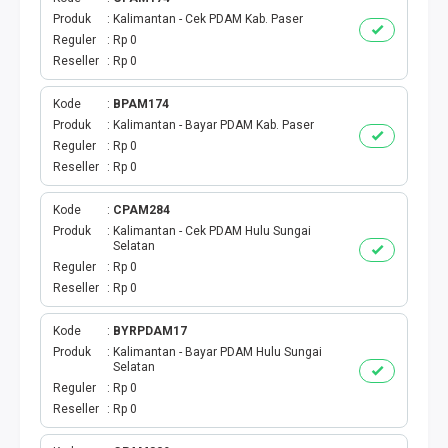
INTERNET BULANAN
Produk
Kalimantan - Cek PDAM Kab. Paser
Reguler
Rp 0
Reseller
Rp 0
ACTINDOSAT
Kode
BPAM174
ACTTHREE
Produk
Kalimantan - Bayar PDAM Kab. Paser
Reguler
Rp 0
PAJAK
Reseller
Rp 0
AIR
Kode
CPAM284
Produk
Kalimantan - Cek PDAM Hulu Sungai
Selatan
Reguler
Rp 0
Reseller
Rp 0
Kode
BYRPDAM17
Produk
Kalimantan - Bayar PDAM Hulu Sungai
Selatan
Reguler
Rp 0
Reseller
Rp 0