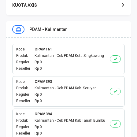
KUOTA AXIS
KUOTA XL
PDAM - Kalimantan
KUOTA THREE
KUOTA SMARTFREN
Kode
CPAM161
Produk
Kalimantan - Cek PDAM Kota Singkawang
Reguler
Rp 0
TELPON - SMS
Reseller
Rp 0
TOKEN PLN
Kode
CPAM393
Produk
Kalimantan - Cek PDAM Kab. Seruyan
OJEK ONLINE
Reguler
Rp 0
Reseller
Rp 0
PLN
Kode
CPAM394
Produk
Kalimantan - Cek PDAM Kab Tanah Bumbu
PDAM
Reguler
Rp 0
Reseller
Rp 0